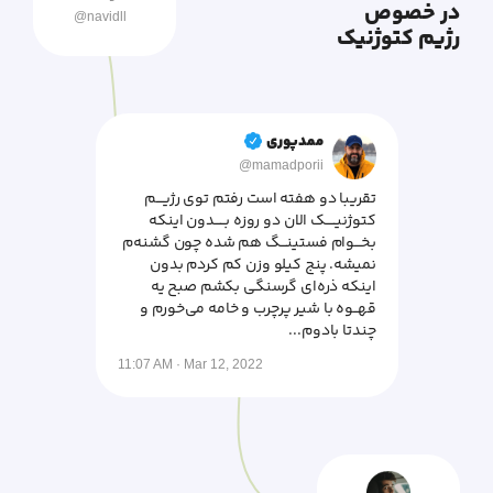
در خصوص
@navidll
رژیم کتوژنیک
ممدپوری
@mamadporii
تقریبا دو هفته است رفتم توی رژیـــم
کتوژنیـــــک الان دو روزه بـــــدون اینکه
بخـــوام فستینـــگ هم شده چون گشنه‌م
نمیشه. پنج کیلو وزن کم کردم بدون
اینکه ذره‌ای گرسنگی بکشم صبح یه
قهــوه با شیر پرچرب و خامه می‌خورم و
چندتا بادوم...
11:07 AM · Mar 12, 2022