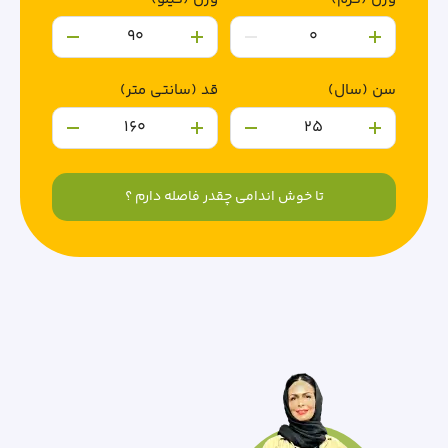
سن (سال)
قد (سانتی متر)
تا خوش اندامی چقدر فاصله دارم ؟