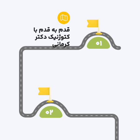
قدم به قدم با
کتوژنیک دکتر
01
کرمانی
02