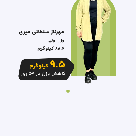
مهرناز سلطانی میری
وزن اولیه
88.6 کیلوگرم
9.5
کیلوگرم
کاهش وزن در 50 روز
Ite
o