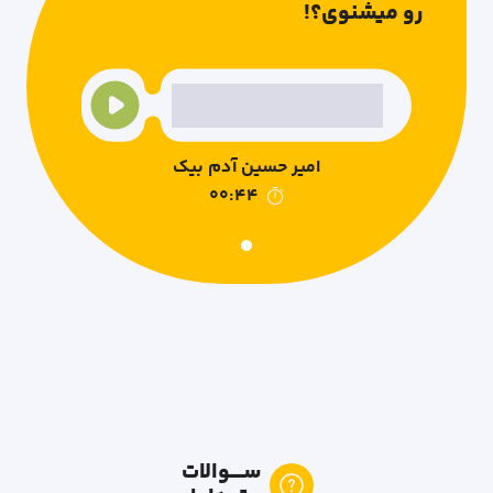
رو میشنوی؟!
امیر حسین آدم بیک
00:44
Item
1
of
7
ســــوالات