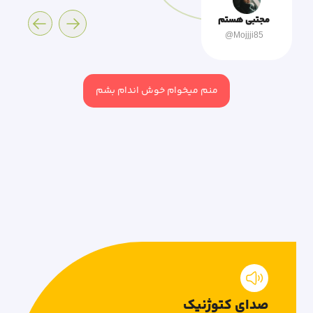
مجتبی هستم
@Mojjji85
منم میخوام خوش اندام بشم
صدای کتوژنیک