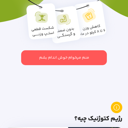
شکست قطعی
کاهش وزن
بدون ضعف
استــپ وزنــــــی
6 تا 8 کیلو در ماه
و گرسنگــــی
منم میخوام خوش اندام بشم
رژیم کتوژنیک چیه؟